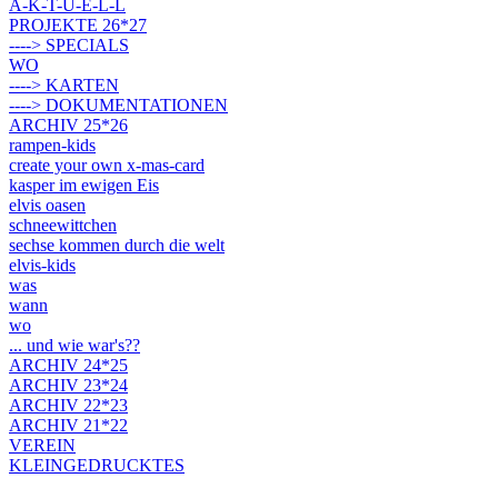
A-K-T-U-E-L-L
PROJEKTE 26*27
----> SPECIALS
WO
----> KARTEN
----> DOKUMENTATIONEN
ARCHIV 25*26
rampen-kids
create your own x-mas-card
kasper im ewigen Eis
elvis oasen
schneewittchen
sechse kommen durch die welt
elvis-kids
was
wann
wo
... und wie war's??
ARCHIV 24*25
ARCHIV 23*24
ARCHIV 22*23
ARCHIV 21*22
VEREIN
KLEINGEDRUCKTES