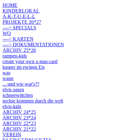
HOME
KINDERLOKAL
A-K-T-U-E-L-L
PROJEKTE 26*27
----> SPECIALS
WO
----> KARTEN
----> DOKUMENTATIONEN
ARCHIV 25*26
rampen-kids
create your own x-mas-card
kasper im ewigen Eis
was
wann
... und wie war's??
elvis oasen
schneewittchen
sechse kommen durch die welt
elvis-kids
ARCHIV 24*25
ARCHIV 23*24
ARCHIV 22*23
ARCHIV 21*22
VEREIN